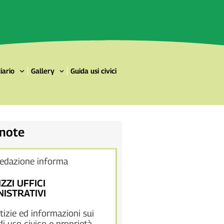
iario
Gallery
Guida usi civici
 note
redazione informa
La redazione informa
IZZI UFFICI
DOMINI COLLETTIVI
ISTRATIVI
Pubblichiamo tutte le not
tizie ed informazioni sui
documenti su riunioni, co
 di uso civico e proprietà