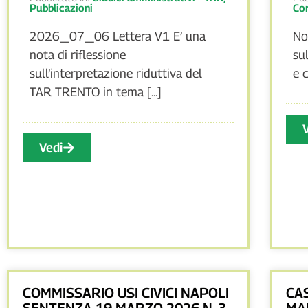
Pubblicazioni
Cor
2026_07_06 Lettera V1 E’ una
No
nota di riflessione
su
sull’interpretazione riduttiva del
e c
TAR TRENTO in tema [...]
Vedi
COMMISSARIO USI CIVICI NAPOLI
CA
SENTENZA 19 MARZO 2026 N. 3
MA