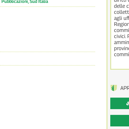
:
Pubblicazioni
,
Sud Italia
delle 
collett
agli uf
Region
commis
civici.
ammini
provin
commis
AP