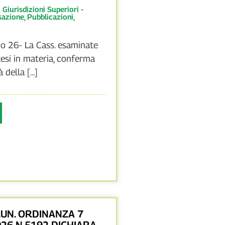
:
Giurisdizioni Superiori -
sazione
,
Pubblicazioni
,
o 26- La Cass. esaminate
tesi in materia, conferma
 della [...]
.UN. ORDINANZA 7
26 N.5192 DICHIARA