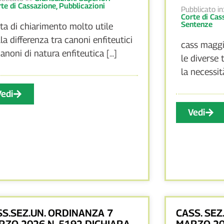
te di Cassazione
,
Pubblicazioni
Pubblicato in
Corte di Cas
Sentenze
ta di chiarimento molto utile
lla differenza tra canoni enfiteutici
cass maggi
anoni di natura enfiteutica [...]
le diverse 
la necessità
Vedi
Vedi
SS.SEZ.UN. ORDINANZA 7
CASS. SEZ
RZO 2026 N. 5192 DICHIARA
MARZO 20