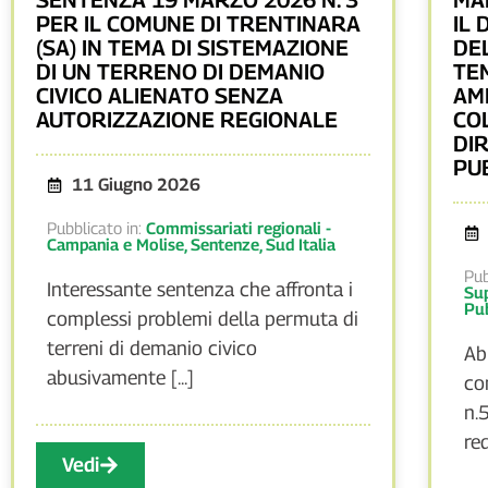
PER IL COMUNE DI TRENTINARA
IL 
(SA) IN TEMA DI SISTEMAZIONE
DEL
DI UN TERRENO DI DEMANIO
TE
CIVICO ALIENATO SENZA
AM
AUTORIZZAZIONE REGIONALE
COL
DI
PU
11 Giugno 2026
Pubblicato in:
Commissariati regionali -
Campania e Molise
,
Sentenze
,
Sud Italia
Pub
Interessante sentenza che affronta i
Sup
Pub
complessi problemi della permuta di
terreni di demanio civico
Ab
abusivamente [...]
co
n.
red
Vedi