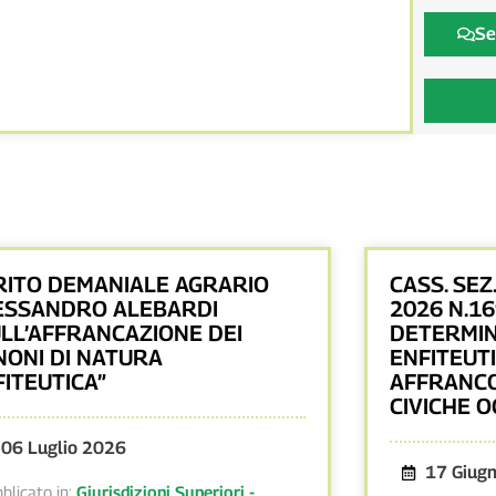
Se
RITO DEMANIALE AGRARIO
CASS. SEZ
ESSANDRO ALEBARDI
2026 N.1
ULL’AFFRANCAZIONE DEI
DETERMIN
NONI DI NATURA
ENFITEUTI
FITEUTICA”
AFFRANCO
CIVICHE O
06 Luglio 2026
17 Giug
blicato in:
Giurisdizioni Superiori -