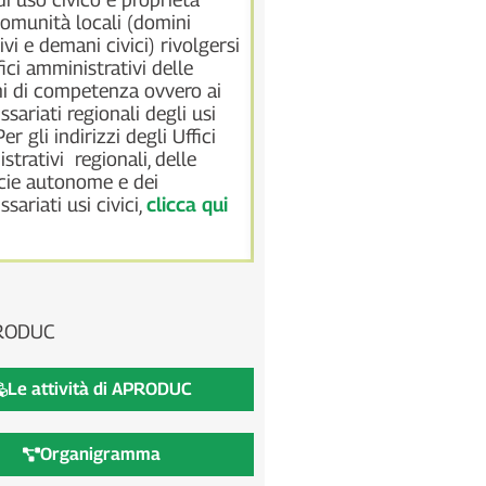
relazioni, interventi etc. re
comunità locali (domini
all’applicazione della nu
ivi e demani civici) rivolgersi
n. 168 del 20 novembre 
fici amministrativi delle
domini collettivi, sicuri di
i di competenza ovvero ai
utile per tutti gli interessa
sariati regionali degli usi
tematica dei demani civic
 Per gli indirizzi degli Uffici
collettivi.
strativi regionali, delle
Vai al testo della legge
cie autonome e dei
sariati usi civici,
clicca qui
RODUC
Le attività di APRODUC
Organigramma