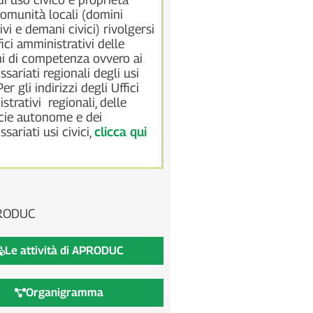
relazioni, interventi etc. re
comunità locali (domini
all’applicazione della nu
ivi e demani civici) rivolgersi
n. 168 del 20 novembre 
fici amministrativi delle
domini collettivi, sicuri di
i di competenza ovvero ai
utile per tutti gli interessa
sariati regionali degli usi
tematica dei demani civic
 Per gli indirizzi degli Uffici
collettivi.
strativi regionali, delle
Vai al testo della legge
cie autonome e dei
sariati usi civici,
clicca qui
RODUC
Le attività di APRODUC
Organigramma