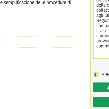
i e semplificazione delle procedure di
delle 
collett
agli uf
Region
commis
civici.
ammini
provin
commis
AP