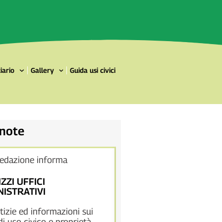
iario
Gallery
Guida usi civici
 note
redazione informa
La redazione informa
IZZI UFFICI
DOMINI COLLETTIVI
ISTRATIVI
Pubblichiamo tutte le not
tizie ed informazioni sui
documenti su riunioni, co
 di uso civico e proprietà