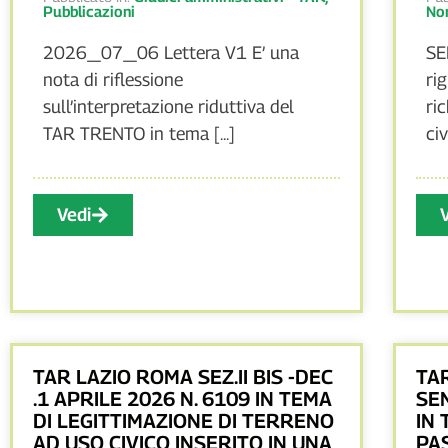
Pubblicazioni
Nor
2026_07_06 Lettera V1 E’ una
SE
nota di riflessione
ri
sull’interpretazione riduttiva del
ri
TAR TRENTO in tema [...]
civ
Vedi
TAR LAZIO ROMA SEZ.II BIS -DEC
TA
.1 APRILE 2026 N. 6109 IN TEMA
SE
DI LEGITTIMAZIONE DI TERRENO
IN 
AD USO CIVICO INSERITO IN UNA
PA