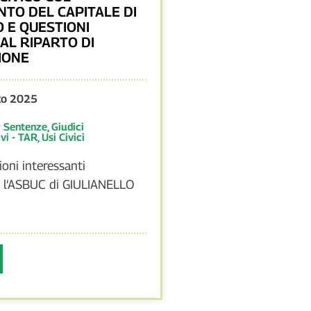
TO DEL CAPITALE DI
 E QUESTIONI
AL RIPARTO DI
IONE
to 2025
:
Sentenze
,
Giudici
vi - TAR
,
Usi Civici
oni interessanti
i l’ASBUC di GIULIANELLO