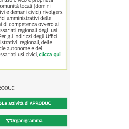
relazioni, interventi etc. re
comunità locali (domini
all’applicazione della nu
ivi e demani civici) rivolgersi
n. 168 del 20 novembre 
fici amministrativi delle
domini collettivi, sicuri di
i di competenza ovvero ai
utile per tutti gli interessa
sariati regionali degli usi
tematica dei demani civic
 Per gli indirizzi degli Uffici
collettivi.
strativi regionali, delle
Vai al testo della legge
cie autonome e dei
sariati usi civici,
clicca qui
RODUC
Le attività di APRODUC
Organigramma