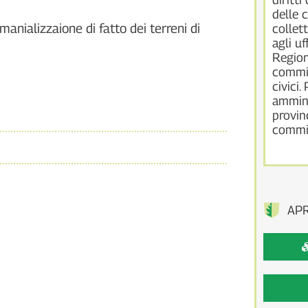
delle 
anializzaione di fatto dei terreni di
collett
agli uf
Region
commis
civici.
ammini
provin
commis
AP