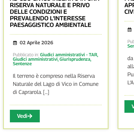
RISERVA NATURALE E PRIVO
AP
DELLE CONDIZIONI E
CIV
PREVALENDO L’INTERESSE
PAESAGGISTICO AMBIENTALE
Pub
02 Aprile 2026
Se
Pubblicato in:
Giudici amministrativi - TAR
,
da
Giudici amministrativi
,
Giurisprudenza
,
Sentenze
al
Pu
Il terreno è compreso nella Riserva
L’A
Naturale del Lago di Vico in Comune
di Caprarola. [...]
Vedi