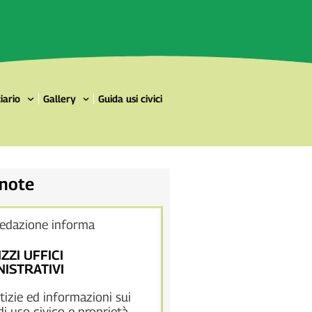
iario
Gallery
Guida usi civici
 note
redazione informa
La redazione informa
IZZI UFFICI
DOMINI COLLETTIVI
ISTRATIVI
Pubblichiamo tutte le not
tizie ed informazioni sui
documenti su riunioni, co
 di uso civico e proprietà