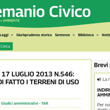
Leggi
Giurisprudenza storica
Sentenze
Biblioteca
Notiz
Cerca
Brevi
 17 LUGLIO 2013 N.546:
La 
I FATTO I TERRENI DI USO
INDIR
AMMIN
:
Giudici amministrativi - TAR
Per no
diritti