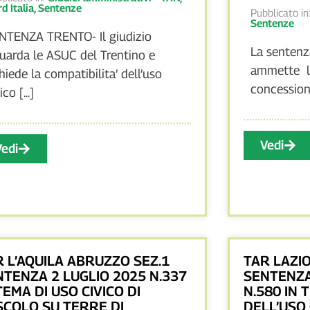
d Italia
,
Sentenze
Pubblicato in
Sentenze
NTENZA TRENTO- Il giudizio
La sentenz
guarda le ASUC del Trentino e
ammette l
chiede la compatibilita’ dell’uso
concessione 
ico [...]
Vedi
Vedi
R L’AQUILA ABRUZZO SEZ.1
TAR LAZIO
NTENZA 2 LUGLIO 2025 N.337
SENTENZA
TEMA DI USO CIVICO DI
N.580 IN 
SCOLO SU TERRE DI
DELL’USO 