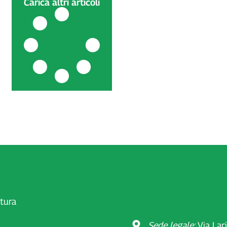
Carica altri articoli
atura
Sede legale:
Via Lar